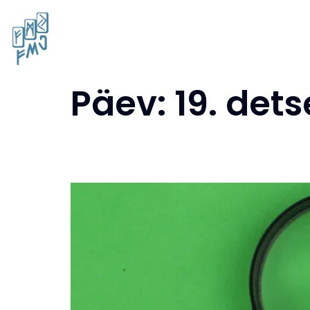
Avaleht
Teenused
Päev:
19. det
Tulumaksuvabastus