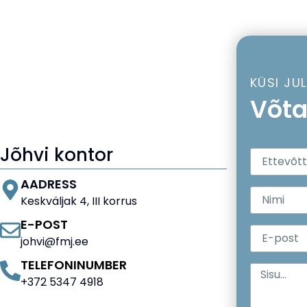
KÜSI JU
Võta
Jõhvi kontor
AADRESS
Keskväljak 4, III korrus
E-POST
johvi@fmj.ee
TELEFONINUMBER
+372 5347 4918