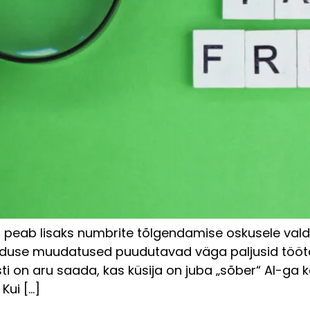
a peab lisaks numbrite tõlgendamise oskusele v
aduse muudatused puudutavad väga paljusid töötaj
ti on aru saada, kas küsija on juba „sõber“ AI-ga ko
. Kui […]