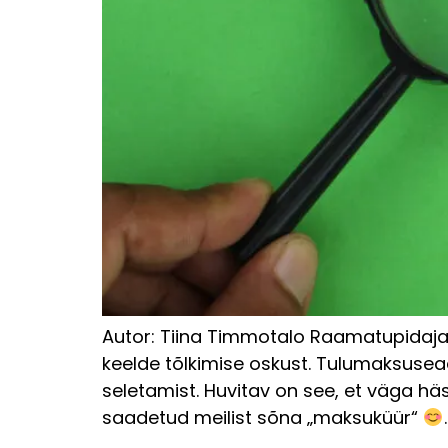
Autor: Tiina Timmotalo Raamatupidaj
keelde tõlkimise oskust. Tulumaksuse
seletamist. Huvitav on see, et väga häs
saadetud meilist sõna „maksuküür“