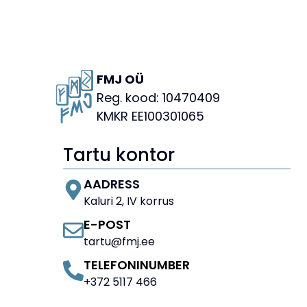
FMJ OÜ
Reg. kood: 10470409
KMKR EE100301065
Tartu kontor
AADRESS
Kaluri 2, IV korrus
E-POST
tartu@fmj.ee
TELEFONINUMBER
+372 5117 466