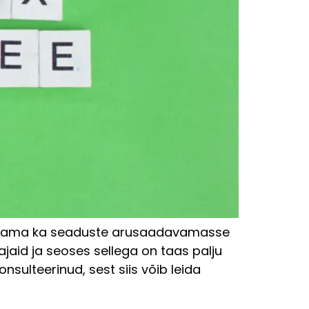
aldama ka seaduste arusaadavamasse
aid ja seoses sellega on taas palju
nsulteerinud, sest siis võib leida