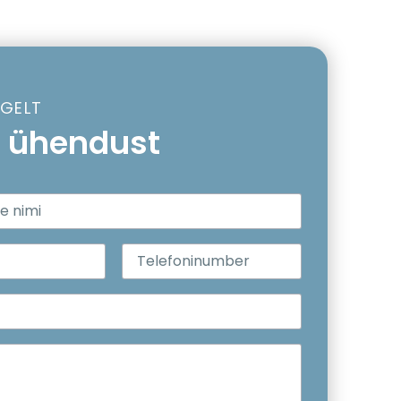
LGELT
 ühendust